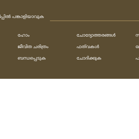
ിപ്പില്‍ പങ്കാളിയാവുക
ഹോം
ചോദ്യോത്തരങ്ങള്‍
സ
ജീവിത ചരിത്രം
ഫത്‌വകള്‍
ല
ബന്ധപ്പെടുക
ചോദിക്കുക
പ
h
ത്‌:
ഫാത്തി അല്‍ ഹുസൈനി & മുഹമ്മദ്‌ ഷഫീഖ്‌
rved