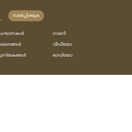
സമര്‍പ്പിക്കുക
ംഘടനകള്‍
ഗാലറി
േഖനങ്ങള്‍
വീഡീയോ
ുസ്‌തകങ്ങള്‍
ഓഡിയോ