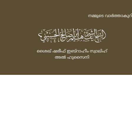
നമ്മുടെ വാര്‍ത്താകുറ
ശൈഖ്‌ ഷരീഫ്‌ ഇബ്‌റാഹീം സ്വാലിഹ്‌
അല്‍ ഹുസൈനി
Powered by: FathiTec
സ്‌പോണ്‍സര്‍ ചെയ്‌ത
© 2026 All rights rese