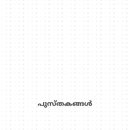
പുസ്‌തകങ്ങള്‍