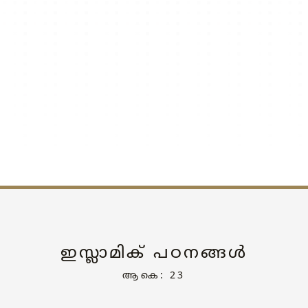
ഇസ്ലാമിക് പഠനങ്ങൾ
ആകെ: 23