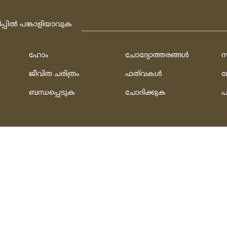
ിപ്പില്‍ പങ്കാളിയാവുക
ഹോം
ചോദ്യോത്തരങ്ങള്‍
സ
ജീവിത ചരിത്രം
ഫത്‌വകള്‍
ല
ബന്ധപ്പെടുക
ചോദിക്കുക
പ
h
ത്‌:
ഫാത്തി അല്‍ ഹുസൈനി & മുഹമ്മദ്‌ ഷഫീഖ്‌
rved