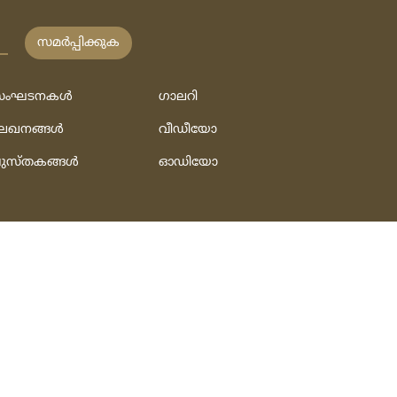
സമര്‍പ്പിക്കുക
ംഘടനകള്‍
ഗാലറി
േഖനങ്ങള്‍
വീഡീയോ
ുസ്‌തകങ്ങള്‍
ഓഡിയോ