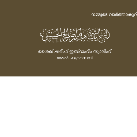
നമ്മുടെ വാര്‍ത്താകുറ
ശൈഖ്‌ ഷരീഫ്‌ ഇബ്‌റാഹീം സ്വാലിഹ്‌
അല്‍ ഹുസൈനി
Powered by: FathiTec
സ്‌പോണ്‍സര്‍ ചെയ്‌ത
© 2026 All rights rese