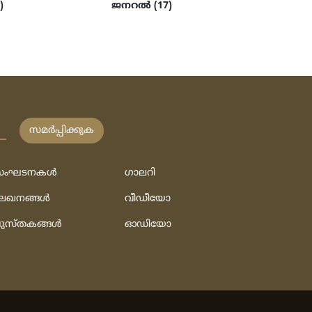
)
ജനറൽ (17)
സമര്‍പ്പിക്കുക
ംഘടനകള്‍
ഗാലറി
േഖനങ്ങള്‍
വീഡീയോ
ുസ്‌തകങ്ങള്‍
ഓഡിയോ