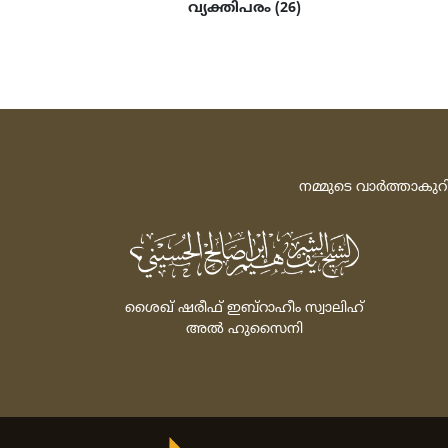
വ്യക്തിപരം (26)
നമ്മുടെ വാര്‍ത്താകുറ
ശൈഖ്‌ ഷരീഫ്‌ ഇബ്‌റാഹീം സ്വാലിഹ്‌
അല്‍ ഹുസൈനി