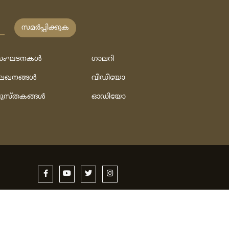
സമര്‍പ്പിക്കുക
ംഘടനകള്‍
ഗാലറി
േഖനങ്ങള്‍
വീഡീയോ
ുസ്‌തകങ്ങള്‍
ഓഡിയോ