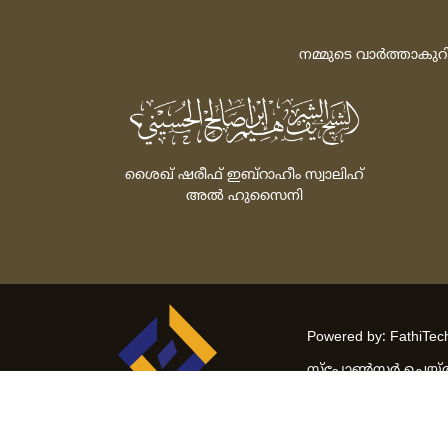
നമ്മുടെ വാര്‍ത്താകുറ
ശൈഖ്‌ ഷരീഫ്‌ ഇബ്‌റാഹീം സ്വാലിഹ്‌
അല്‍ ഹുസൈനി
Powered by: FathiTec
സ്‌പോണ്‍സര്‍ ചെയ്‌ത
© 2026 All rights rese