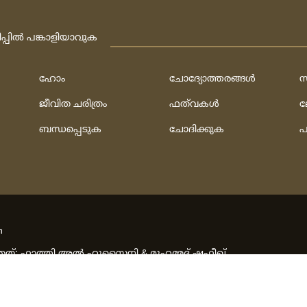
ിപ്പില്‍ പങ്കാളിയാവുക
ഹോം
ചോദ്യോത്തരങ്ങള്‍
സ
ജീവിത ചരിത്രം
ഫത്‌വകള്‍
ല
ബന്ധപ്പെടുക
ചോദിക്കുക
പ
h
ത്‌:
ഫാത്തി അല്‍ ഹുസൈനി & മുഹമ്മദ്‌ ഷഫീഖ്‌
rved