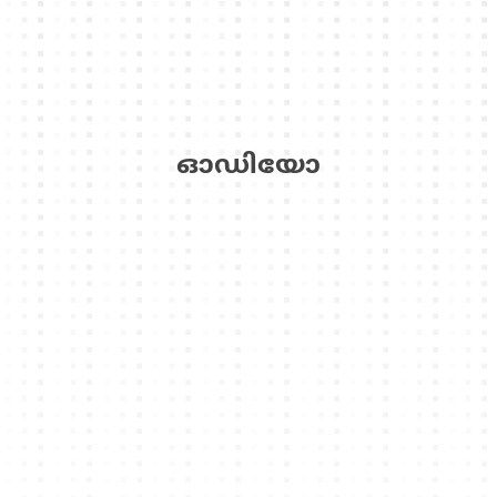
ഓഡിയോ