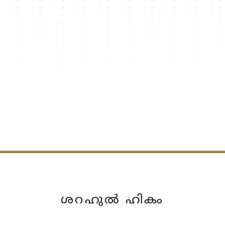
ശറഹുല്‍ ഹികം