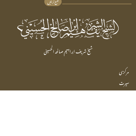
جمع کرائیں
شیخ شریف ابراہیم صالحہ الحسینی
مرکزی
سیرت
رابطہ
سوال
فتوے
پوچھیں