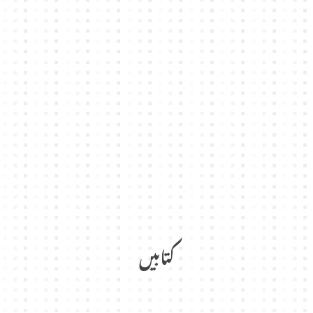
کتابیں