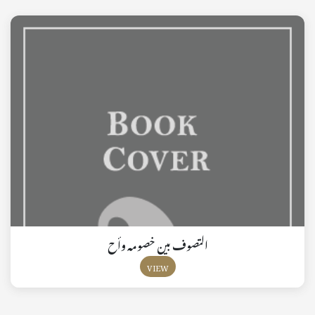
التصوف بين خصومه وأح
VIEW