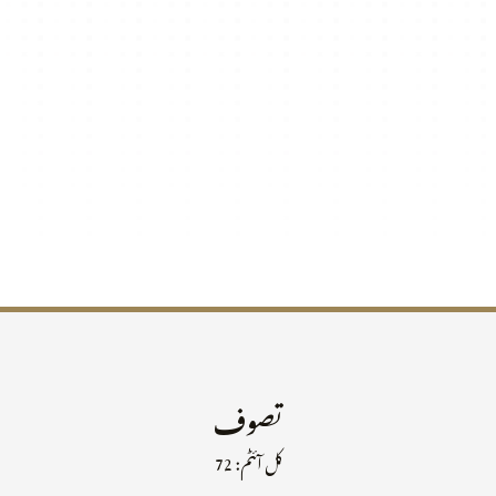
تصوف
کل آئٹم: 72