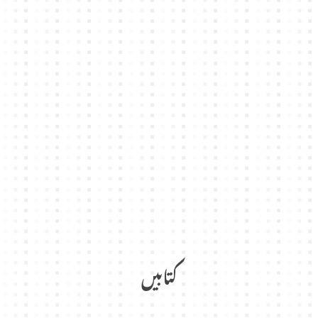
کتابیں