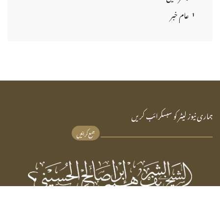
عام خبر
1
ہماری نیوز لیٹر کو سبسکرائب کریں
جمع کرائیں
شیخ شریف ابراہیم صالحہ الحسینی