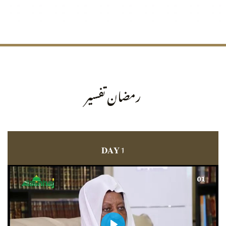
رمضان تفسیر
𝐃𝐀𝐘 1