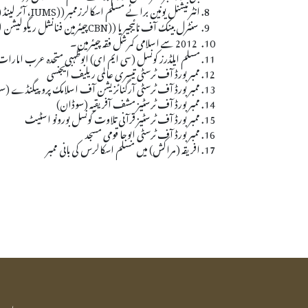
انٹرنیشنل یونین برائے مسلم اسکالرزممبر (
IUMS)
، آئر لینڈ ( 2010تک دوحہ میں ہیپ کوار
سنٹرل بینک آف نائیجیریا (
CBN)
چیئرمین فنانشل ریگولیشن 
2012 سے اسلامی کمرشل فقہ چیئرمین۔
مسلم ایلڈرز کونسل (سی ایم ای) ابوظہبی متحدہ عرب امارات 
ممبر بورڈ آف ٹرسٹی تیسری عالمی ریلیف ایجنسی
ممبر بورڈ آف ٹرسٹی آرگنائزیشن آف اسلامک پروپیگنڈے (س
ممبر بورڈ آف ٹرسٹیز مشف آفریقیہ (سوڈان)
ممبر بورڈ آف ٹرسٹیز قرآنی تلاوت کونسل بورونو اسٹیٹ
ممبر بورڈ آف ٹرسٹی ابوجا قومی مسجد
افریقہ (مراکش) میں مسلم اسکالرس کی بانی ممبر