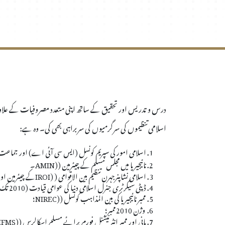
درس و تدریس اور تحقیق کے ساتھ اپنی متعدد مصروفیات کے علاوہ،
اسلامی تنظیموں کی سرگرمیوں کی سربراہی بھی کی۔ وہ ہے:
اسلامی امور کی سپریم کونسل (ایس سی آئی اے) اور جماعت 
نائیجیریا میں مجلس مسلم کے چیئرمین (
AMIN)
۔
اسلامی نشاپنرجہرن تنظیم بین الاقوامی (
IROI)
کے چیئرمین اور
ڈپٹی سیکرٹری جنرل اسلامی دنیا کی عوامی قیادت (2010 تک)
ممبر نائیجیریا کی بین المذاہب کونسل (
NIREC)
؛
وژن 2010ممبر؛
بانی اور ممبر انٹرنیشنل فورم برائے مسلم اسکالرس (
IFMS)