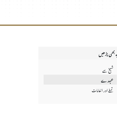
ہ بھی پڑھیں
شیخ سے
عہدے
تمغے اور انعامات