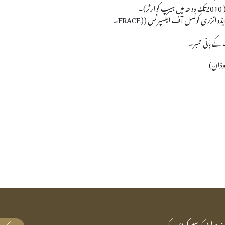
ٹر)۔
ایڈوائزری کونسل آف ایکسپرٹس (
FRACE)
۔
کے بانی ممبر۔
وڈان)