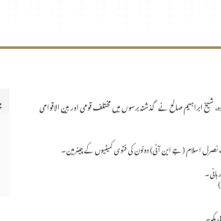
ی
 شیخ ابراہیم صالح نے گذشتہ برسوں میں مختلف قومی اور بین الاقوامی
نصرل اسلام (جے این آئی) دونون کی فتوی کمیٹیوں کے چیئرمین۔
 بانی۔
، مکہ۔