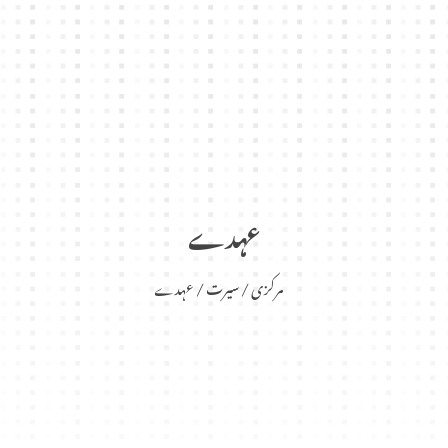
عہدے
مرکزی
سیرت
عہدے