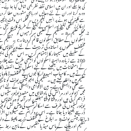
کی جاسکے اور ان میں اسلامی نقطہ نظر بھی شامل کیا جائے۔ مس
دورہ کرنا اور ان کے لئے دعائیں اور باہمی مشوروں عطا کر دین
سے کلیئرنس ہونے پر انہیں لیکچر دیں۔ محکمہ اس وقت نائیجیر
اسکالرز تنظیمی تبلیغ اور اسلام کے تبلیغ کے طریقہ کار پر سخ
a
۔تنظیم کے تعلیمی سرگرمیوں کو منظم کرن
محکمہ تعلیم۔
اسکولوں کے مطابق اسکولون قائم کردینا۔
c
۔ تنظیم س
مختلف سطحوں پر اساتذہ کی تربیت کے لئے ورکشاپس کا 
کے سلسلے میں سیمینار کا اہتمام کریں۔ اس تنظیم ک
200 سے زیادہ وابستہ اسکولوں کو اچھی طرح سے چلارہا ہے۔ ان میں سے زیادہ تر وابستہ اسکول
کے امتحانات میں بیٹھنے کے لئے اسکول آف النهضه (کال
کرتے ہیں۔ کامیاب امیدوار کالجوں کے مختلف ڈپلوما پروگ
تعلیم میں داخلہ لیتے ہیں۔ تنظیم کی ایجوکیشن یونٹ کو ن
سے علمی وابستگی ہے۔ بین الاقوامی وابستگی کے لئے اس ی
مجمہ ’ابونور اور مراکش کی بادشاہی میں متعدد یونیورسٹیوں
فراہم کرتی ہیں اور وقتا فوقتا مبلغین اور آئمہ کو ورکشا
یونیورسٹیوں کی طرف سے اسکالرشپ کی پیش کش کو فی
ذریعے بھیجا دیا جاتا ہے۔ اس پروگرام سے سیکڑوں افر
a
۔ ابلاغ کے مختلف ذریعہ پھیلانے وا
انفارمیشن یونٹ
تنظیم اور ملک کے ماس میڈیا تنظیموں کے مابین ربط ہ