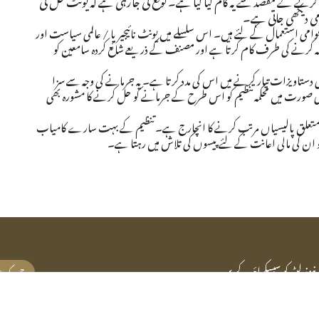
می دیکھی جاتی ہے۔
عوامی استعمال کے لئے ہیں۔ اس سلسلے میں یونٹ نائیجیریا / عالمی سیاست اور
مہ کرنے کی طرف کام کرتا ہے اور مصنف کے ذریعے شائع کردہ سامعین کو
نونی دستاویزات تیار کرنے میں اس کی مدد کرتا ہے۔ یہ جرمانے کی وجہ سے سزا
ایسی صورت میں محکمہ تنظیم کو اس طرح کے جرمانے کو حل کرنے کا مشورہ بھی
تّ سے متعلق پالیسیاں مرتب کرنے کا انچارج ہے۔ تنظیم کے بہت سارے کامیاب
 جو ان کی مالی اعانت کے لئے پیسوں کی تلاش میں رہتا ہے۔
نیوز لیٹر کو سبسکرائب کریں
جمع کرا
سوال
تنظ