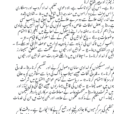
ٹرز اور پیپر شائع کرنا
م کرتا ہے۔ اس کی آزاد ٹاسک ہے، جو دعوی، تعلیم، امداد گروپ اور دستکاری
a
۔شادی شدہ
ذا اس یونٹ کے پروگراموں میں مندرجہ ذیل شامل ہیں۔
ہر کے اندر ایک علاقے سے دوسرے علاقے میں منتقل ہوتی ہیں یا جب کسی
 ہے۔
b
۔ بعض اوقات خاص دلچسپ لوگوں کی رہائش اور انہیں کی بنیادی
د فراہم کرنا۔
c
۔ہفتہ وار اپنے اسکول کے احاطے میں لیکچرز کا اہتمام
 موضوعات پر۔
d
۔بالغ خواتین کی تعلیم کے لئے اسکولوں کا قیام۔
e
۔
غب کریں تاکہ ان کی زیادہ سے زیادہ پیداوار میں حوصلہ افزائی ہوسکے۔
f
۔
یادی ورکشاپس دینا۔
g
۔ خواتین اور بچوں کے صحت سے متعلق سیمینارز
ین کو امداد کرنا۔
i
۔اسپتالوں میں داخلے ضرورت مند خواتین اور بچوں
وں اور مسکینوں کو امدادی سامان وصول کرنے اور تقسیم کرنا۔
b
۔ قدرتی
م کرنا۔
c
۔قدرتی آفات جیسے سیلاب یا آگ کی وبا سے متاثرین کو بدحالی
ورسز کا اہتمام کرنا۔
e
۔ ریاست کے تمام عوامی اجتماع میں شرکت
میوں میں حصہ لینا۔
g
۔بچوں کی قاتل بیماریوں جیسے ایچ آئی وی ایڈز اور
 میں شرکت دینا۔
h
۔صحت عامہ کے معاملات پر سرکاری یا دیگر تنظیموں
 لینا۔
اس تنظیم کے مذکورہ محکموں کے علاوہ، اور بھی یونٹ ہیں جن کی خدمات
یم کی سرگرمیوں کا جائزہ لینے اورجمع کرنے کا انچارج ہے۔ وقت کا
ین کرنے کے مقصد سے یہ کام کیا گیا ہے۔ توقع کی جارہی ہے کہ یونٹ حل کی