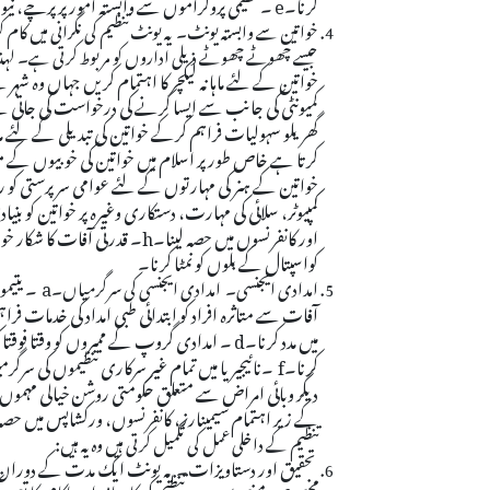
کرنا۔
e
۔تنظیمی پروگراموں سے وابستہ امور پر پرچے، نیوز لی
خواتین سے وابستہ یونٹ۔ یہ یونٹ تنظیم کی نگرانی میں کا
جیسے چھوٹے چھوٹے ذیلی اداروں کو مربوط کرتی ہے۔ لہ
خواتین کے لئے ماہانہ لیکچر کا اہتمام کریں جہاں وہ ش
کمیونٹی کی جانب سے ایسا کرنے کی درخواست کی جاتی
گھریلو سہولیات فراہم کرکے خواتین کی تبدیلی کے لئے مد
کرتا ہے خاص طور پر اسلام میں خواتین کی خوبیوں کے
خواتین کے ہنر کی مہارتوں کے لئے عوامی سرپرستی کو را
کمپیوٹر، سلائی کی مہارت، دستکاری وغیرہ پر خواتین کو بن
اور کانفرنسوں میں حصہ لینا۔
h
۔ قدرتی آفات کا شکار خوات
کواسپتال کے بلوں کو نمٹا کرنا۔
a
۔ یتیم
امدادی ایجنسی۔ امدادی ایجنسی کی سرگرمیاں۔
آفات سے متاثرہ افراد کو ابتدائی طبی امداد کی خدمات فراہ
میں مدد کرنا۔
d
۔ امدادی گروپ کے ممبروں کو وقتا فوقتا ک
کرنا۔
f
۔نائیجیریا میں تمام غیر سرکاری تنظیموں کی سرگر
دیگر وبائی امراض سے متعلق حکومتی روشن خیالی مہموں
کے زیر اہتمام سیمینارز، کانفرنسوں، ورکشاپس میں حصہ
:
تنظیم کے داخلی عمل کی تکمیل کرتی ہیں وہ یہ ہیں
تحقیق اور دستاویزات۔ یہ یونٹ ایک مدت کے دوران تنظ
مخصوص منصوبوں میں تنظیم کی کامیابی اور ناکامی کا تع