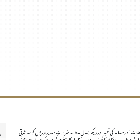
ی
ات اور مساجد کی تعمیر اور دیکھ بھال۔
b
۔ ضرورت مند برادریوں کو معاشرتی
ر کر دینا۔
c
۔ وقتافوقتامتنازعہ امور پر سیمینار کا اہتمام کریں تاکہ ان کی وضاحت