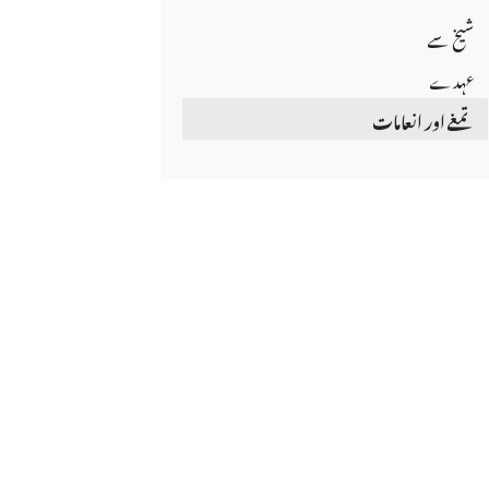
شیخ سے
عہدے
تمغے اور انعامات