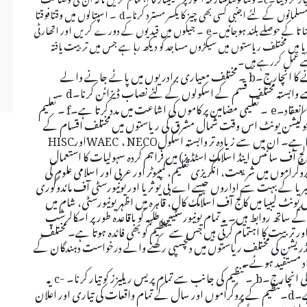
لمانوں کے لئے اجنبی کسی بھی چیز کا یکسر مسترد کرنا۔
d
۔ اسپتالوں میں وقتافوقتا
ا تا کے حوصلے بلند ہوجائیں۔
e
۔ جیلوں میں قیدیوں کے دورے کریں اور اتھارٹی
یا میں مختلف ریاستوں میں سیکڑوں مساجد کو دیکھ رہا ہے جس میں تربیت یافتہ
تی سے عمل کررہے ہیں۔
ے کا انچارج۔
b
۔ مختلف معیاری برادریوں میں پائے جانے والے
ے وابستہ مختلف قسم کے اسکولوں کے لئے نصاب ڈیزائن کرنا۔
d
۔
انعقاد۔
e
۔ تعلیمی مضامین پر کاموں کی اشاعت میں مدد کرتا ہے۔
f
۔ تعلیم
ی ایجوکیشن یونٹ اس وقت شمال مشرق کی ریاستوں میں مختلف اقسام کے
NECO
،
WAEC
اور
HISC
ج آف سائنس اینڈ اسلامک اسٹڈیز) میں فراہم کردہ سہولیات کا استعمال
راموں میں شریعت، انگریزی تعلیم، کمپیوٹر اور عربی اور اسلامی علوم کی
ائیجیریا کے بہت سے اداروں جیسے اے بی یو ثریا اور یونیورسٹی آف مائدوگوری
ونٹ لیبیا میں کالج آف اسلامک کال، قاہرہ میں اظہر یونیورسٹی، شام میں
 کے ساتھ روابط ہیں۔ یہ تمام یونیورسٹییں طلبہ کو باقاعدہ طور پر اسکالرشپ
پس اور تربیت کا اہتمام کرتی ہیں جس سے تنظیم کو بھی فائدہ ہوتا ہے۔ مختلف
ڈریشن کی مختلف ریاستوں میں دلچسپی رکھنے والے درخواست دہندگان کے
اد مستفید ہوئے۔
لی انچارج۔
b
۔ تنظیم کی جانب سے تمام پریس ریلیزز کو تیار کرنا۔
c-
یہ
ے۔
d
۔تنظیم کے پروگراموں اور سال کے تمام واقعات کی تیاری اور اعلان