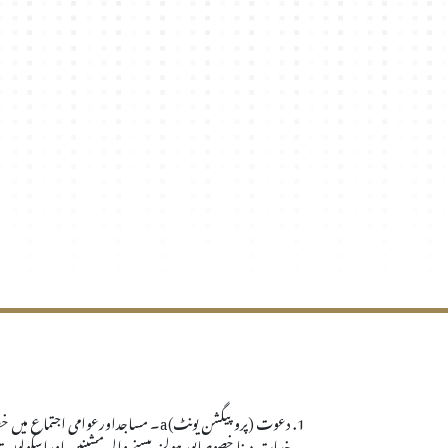
دعوت (پروپیگشن یونٹ)
a
۔ مساجداورعوامی اجتماع میں خطب
خدمات دینا خصوصابور ہولز، پیسنے والی مشینیں اوراسکولوں تیا