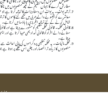
سفارش کرے گا جہاں تنظیم کے کچھ منصوبوں میں ناکا
ترجمہ یونٹ۔ یہ یونٹ ان دستاویزات کا ترجمہ کرتا ہے جو 
معاشرے کو چھونے والے عربی میں لکھے گئے کاموں کا ترج
شامل کرنے کے لئے ترجمہ انگریزی یا ہاؤسا میں کرتاہے۔
قانونی محکمہ۔ قانونی محکمہ تنظیم کو مشورے دیتا ہے اور قا
سنانے والے افراد کو قانونی امداد بھی مہیا کرتا ہے اور 
دیتا ہے۔
محکمہ مالیات۔ یہ محکمہ تنظیمی پروگراموں کی مالی اعان
منصوبوں کا زیادہ تر انحصاراور چلن اس محکمے پر ہوتا ہے
ہماری 
مرکزی