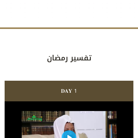
تفسير رمضان
𝐃𝐀𝐘 1