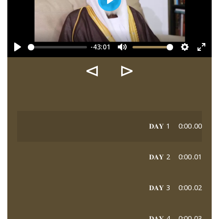
Play
-43:01
Play
Mute
Settings
Ente
⊳
⊲
fulls
𝐃𝐀𝐘 1
0:00
00.
𝐃𝐀𝐘 2
0:00
01.
𝐃𝐀𝐘 3
0:00
02.
𝐃𝐀𝐘 4
0:00
03.