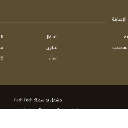
لإخبارية
ية
السؤال
ال
الشخصية
فتاوى
مق
اسأل
كت
مشغل بواسطة: FathiTech
برعاية:
فتحي الحسيني & محمد شفيق
© 2026 كل الحقوق محفوظة