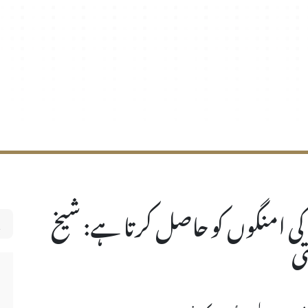
ی امنگوں کو حاصل کرتا ہے: شیخ
تی