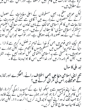
کے مطابق ہیں۔
لیکن عوامی سطح پر، ہمیں مسلمانوں کے اعلی مفادات کے حصول ک
کرنے کے منصوبوں کے بارے میں آگاہی سے نمٹنے کی ضرورت ہے، جو 
تنازعات جن کا ہم اسلامی ممالک کے مابین تعاون اور معاشی انضما
''مشترکہ اسلامی منڈی'' کا مطالبہ کرتے ہیں، اور یہ مطالبہ ختم ہو گ
گے، اس کے بعد تصویر تاریک ہوچکی ہے، اور خواب حیران کن ہوچ
ہم ایک ایسی قوم ہیں جس کو خدا نے تمام تر فضل و کرم سے نوازا ہے
دنیا کے تمام براعظموں میں مسلم پیسوں کا ہجوم ہے، لیکن ہمارے مس
موجود ہیں.. بدقسمتی سے، یہ اسلامی اجتماعی عمل موجود نہیں ہے۔ شای
ہیں، لیکن ہم ذمہ دار ہیں اور خدا ہمیں اس کا جوابدہ بنائے گا۔
تبدیلی کا سال
ہم اپنی اسلامی دنیا میں جس اختلاف رائے، جھگڑے اور تنازعات
کے حوصلے پر اس کی نگرانی کرتے ہیں؟
ہم نے اپنے مذہب سے یہ سیکھ لیا ہے کے امید پر زندگی گزارنا، اپنی ما
اس کام میں کوشش کرنا جو خود اور ہمارے معاشروں کے لئے فائدہ مند 
کرتا جب تک کہ وہ
ایک کامیاب علاج تلاش کریں۔