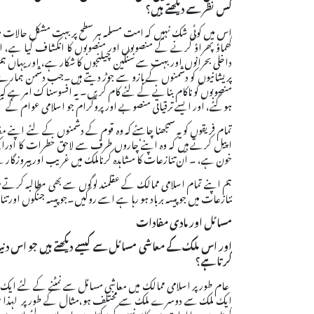
کس نظر سے دیکھتے ہیں؟
اس میں کوئی شک نہیں کہ امت مسلمہ ہر سطح پر بہت مشکل حالات میں 
گھماؤ پھراؤ کرنے کے منصوبوں اور منصوبوں کا انکشاف کیا ہے، ا
داخلی بحرانوں اور بہت سے سنگین چیلنجوں کا شکار ہے، اور یہاں ہ
پریشانیوں کو دشمنوں کے بازو سے جوڑ دیتے ہیں۔جب دشمن ہمارے 
منصوبوں کو ناکام بنانے کے لئے کام کریں۔ یہ افسوسناک امر ہے کہ ی
ہوگئے، اور ایسے ترقیاتی منصوبے اور پروگرام جو اسلامی عوام کے مس
تمام فریقوں کو یہ سمجھنا چاہئے کہ وہ قوم کے دشمنوں کے لئے اپنے
اپیل کرتے ہیں کہ وہ اپنے چاروں طرف سے لاحق خطرات کا ادراک کری
خون ہے، ۔ ان تنازعات کا مشاہدہ کرناملک میں غریب اور بیروزگا
ہم اپنے تمام اسلامی ممالک کے عقلمند لوگوں سے بھی مطالبہ کرتے ہ
تنازعات میں جو پیسہ برباد ہو رہا ہے اسے روکیں۔جوپیسہ جنگوں او
مسائل اور مادی مفادات
اور اس ملک کے معاشی مسائل سے کیسے دیکھتے ہیں جو اس دنیا م
کرتا ہے؟
عام طور پر اسلامی ممالک میں معاشی مسائل سے نمٹنے کے لئے 
ایک ملک سے دوسرے ملک سے مختلف ہو،مثال کے طور پر لہذا نائیجیر
کرتا ہے وہ امارات میں کام نہیں کرسکتا ہے، اور اس لئے اس می