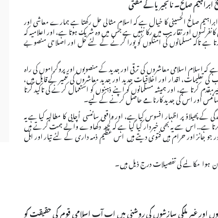
 ابراہیم صالح۔ نائجیریا کے مفتی
 ابراہیم صالح الحسینی کا خیال ہے کہ اسلام مثالی حل رکھتا ہے ہمارے معاشی اور
انفرنسوں اور تقاریب میں رکا نہیں ہے جس میں وہ شریک ہوتا ہے، اور اعلامیہ کہ
رتا ہے تاکہ مسلمانوں کی امنگوں کو پورا کرنے کے لئے حل اور اصلاحی منصوبے
ے کہ اسلام اسلامی معاشروں کی ترقی اور جدید کے منصوبوں اور پروگراموں کی راہ
 تعلیمات، اقدار اور اخلاقیات جدید اور جدید معاشروں کی تعمیر کے قابل ہیں،
مقدم کرتا ہے، اور ہمیشہ مسلمانوں کو اپنے ذہنوں کو استعمال کرنے کی تاکید کرتا
ائنس اور اس کی جدید کارنامے حاصل کرنے کے لیے۔
کے پھیلاؤ پر اظہار افسوس کیا ہے، اور واقعی سائنسی أچایی کا مطالبہ کیا ہے یہ
ھی کرتا ہے.. اس سے یہ بھی خبردار کیا گیا ہے کہ کچھ دکھاوے والے ہمت کرتے ہیں
 جو جائز اور حرام ہیں فتوی دیتے ہیں اس عظیم ذمہ داری کے لئے تیار اور اہل
 ہوا مکالمے کی تفصیلات درج ذیل ہیں۔
گیوں اور غیر ملکی سازشوں کی روشنی میں اب آپ اسلامی قوم کی حقیقت کو