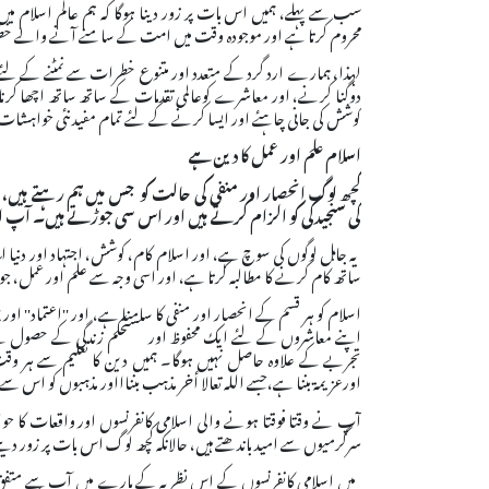
سب سے پہلے، ہمیں اس بات پر زور دینا ہوگا کہ ہم عالم اسلام م
محروم کرتا ہے اور موجودہ وقت میں امت کے سامنے آنے والے 
لہذا، ہمارے ارد گرد کے متعدد اور متنوع خطرات سے نمٹنے کے لئے 
دوگنا کرنے، اور معاشرے کوعالمی تقدمات کے ساتھ ساتھ اچھا کرن
کوشش کی جانی چاہئے اور ایسا کرنے کے لئے تمام مفید نئی خواہشات پ
اسلام علم اور عمل کا دین ہے
کچھ لوگ انحصار اور منفی کی حالت کو جس میں ہم رہتے ہیں،
کی سنجیدگی کو الزام کرتے ہیں اور اس سی
جوڑتے ہیں۔ آپ ان 
یہ جاہل لوگوں کی سوچ ہے، اور اسلام کام، کوشش، اجتہاد اور دنیا
ساتھ کام کرنے کا مطالبہ کرتا ہے، اور اسی وجہ سے علم اور عمل، جو
اسلام کو ہر قسم کے انحصار اور منفی کا سامنا ہے، اور ''اعتماد'' ا
اپنے معاشروں کے لئے ایک محفوظ اور مستحکم زندگی کے حصول کے
تجربے کے علاوہ حاصل نہیں ہوگا۔ ہمیں دین کا تعلیم سے ہر 
اورعزیمۃ بننا ہے،جسے اللہ تعالا أخر مذہب بنناااور مذہبوں کو اس سے 
آپ نے وقتا فوقتا ہونے والی اسلامی کانفرنسوں اور واقعات کا ح
سرگرمیوں سے امید باندھتے ہیں، حالانکہ کچھ لوگ اس بات پر زور دیتے
میں اسلامی کانفرنسوں کے اس نظریہ کے بارے میں آپ سے متفق 