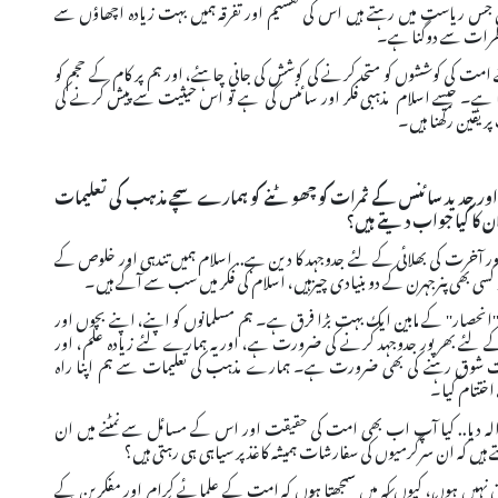
یں جس ریاست میں رہتے ہیں اس کی تقسیم اور تفرقہ ہمیں بہت زیادہ اچھاؤں سے
خطرات سے دوگنا ہے۔
امت کی کوششوں کو متحد کرنے کی کوشش کی جانی چاہئے، اور ہم پر کام کے حجم کو
ا ہے۔ جیسے اسلام مذہبی فکر اور سائنس کی ہے تو اس حیثیت سے پیش کرنے کی
ر یقین رکھنا ہیں۔
 اور جدید سائنس کے ثمرات کو چھوٹنے کو ہمارے سچے مذہب کی تعلیمات
کا کیا جواب دیتے ہیں؟
 اور آخرت کی بھلائی کے لئے جدوجہد کا دین ہے.. اسلام ہمیں تندہی اور خلوص کے
 کسی بھی پنرجہرن کے دو بنیادی چیزہیں، اسلام کی فکر میں سب سے آگے ہیں۔
ور ''انحصار'' کے مابین ایک بہت بڑا فرق ہے۔ ہم مسلمانوں کو اپنے، اپنے بچوں اور
 لئے بھرپور جدوجہد کرنے کی ضرورت ہے، اور یہ ہمارے لئے زیادہ علم، اور
وقت شوق رہنے کی بھی ضرورت ہے۔ ہمارے مذہب کی تعلیمات سے ہم اپنا راہ
اختتام کیا۔
والہ دیا.. کیا آپ اب بھی امت کی حقیقت اور اس کے مسائل سے نمٹنے میں ان
 ہیں کہ ان سرگرمیوں کی سفارشات ہمیشہ کاغذ پر سیاہی ہی رہتی ہیں؟
نہیں ہوں، کیوں کہ میں سمجھتا ہوں کہ امت کے علمائے کرام اور مفکرین کے