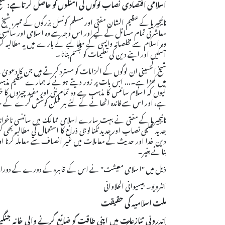
اسلامی اقتصادی نصاب لوگوں کی امنگوں کو حاصل کرتا ہے
:
شیخ
نائیجیریا کے عظیم الشان مفتی اور مسلم کونسل بزرگوں کے ممبر، شیخ
معاشرتی تمام مسائل کے لیے اور اس وجہ سے وہ اسلامی اور سائنسی ک
وہ اسلام سے مخلصانہ واپسی کے مطالبے کے بارے میں یہ مطالبہ ک
آسکیں اور اپنے دین کی تعلیمات کو مجسم بنانا۔
شیخ الحسینی ان لوگوں کے الزامات کو مسترد کرتے ہیں جن کا دعویٰ ہ
میں کھڑا ہے۔... اس بات پر زور دیتے ہوئے کہ ہمارے عظیم مذہب کی
کیوں کہ اسلام سائنس کا مذہب ہے وہ تمام نئی اور مفید چیزوں کا خیر
ہے، اور اس سے فائدہ اٹھانے کے لئے ہر ممکن کوشش کرے کے س
نائیجیریا کے مفتی نے بہت سارے اسلامی ممالک میں سائنسی ناخواندگی 
جدید تعلیمی نصاب اور جدید ٹکنالوجی ذرائع کا استعمال کي مطالبہ ب
دین خدا اور حدیث کے معاملات میں غیر انصاف سے معاملہ کرنا اور
بنائے بغیر۔
ذیل میں ''اسلامی معیشت'' نے اس کے قاہرہ کے دورے کے دوران
انٹرویو۔ بیسیوانی الحلاوانی
ملت اسلامیہ کی حقیقت
اندرونی تنازعات میں اپنی طاقت کو ضائع کرنے والی خانہ جن