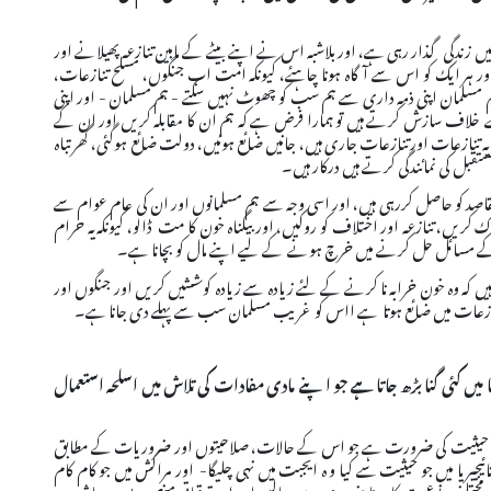
زندگی گذار رہی ہے، اور بلاشبہ اس نے اپنے بیٹے کے مابین تنازعہ پھیلانے اور
ور ہر ایک کو اس سے آگاہ ہونا چاہئے، کیونکہ امت اب جنگوں، مسلح تنازعات،
م مسلمان اپنی ذمہ داری سے ہم سب کو چھوٹ نہیں سکتے - ہم مسلمان - اور اپنی
خلاف سازش کرتے ہیں تو ہمارا فرض ہے کہ ہم ان کا مقابلہ کریں اور ان کے
ہ تنازعات اور تنازعات جاری ہیں، جانیں ضائع ہوئیں، دولت ضائع ہوگئی، گھر تباہ
تقبل کی نمائندگی کرتے ہیں درکار ہیں۔
 مقاصد کو حاصل کررہی ہیں، اور اسی وجہ سے ہم مسلمانوں اور ان کی عام عوام سے
ں، تنازعہ اور اختلاف کو روکیں، اور بیگناہ خون کا مت ڈالو، کیونکہ یہ حرام
ر کے مسائل حل کرنے میں خرچ ہونے کے لیے اپنے مال کو بچانا ہے۔
یں کہ وہ خون خرابہ نا کرنے کے لئے زیادہ سے زیادہ کوششیں کریں اور جنگوں اور
ر تنازعات میں ضائع ہوتا ہے ااس کو غریب مسلمان سب سے پہلے دی جانا ہے۔
یں کئی گنا بڑھ جاتا ہے جو اپنے مادی مفادات کی تلاش میں اسلحہ استعمال
ایک حیثیت کی ضرورت ہے جو اس کے حالات، صلاحیتوں اور ضروریات کے مطابق
یا میں جو حیثیت سے کیا و ہ ایجبت میں نہی چلیگا- اور مراکش میں جو کام کام
ں مختلف نوعیت کا ہونا ضروری ہے۔ پالیسیاں اور ترقیاتی منصوبے ہر معاشرے