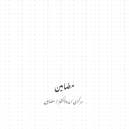
مضامین
مرکزی
پروڈکشنز
مضامین