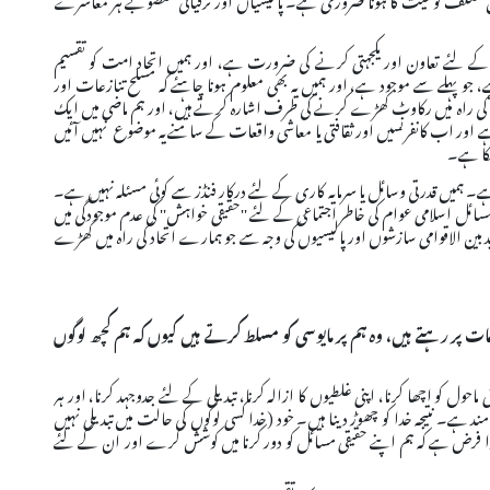
ے لئے تعاون اور یکجہتی کرنے کی ضرورت ہے، اور ہمیں اتحاد امت کو تقسیم
پہلے سے موجود ہے، اور ہمیں یہ بھی معلوم ہونا چاہئے کہ مسلح تنازعات اور
م کی راہ میں رکاوٹ کھڑے کرنے کی طرف اشارہ کرتے ہیں، اور ہم ماضی میں ایک
یا ہے اور اب کانفرنسیں اور ثقافتی یا معاشی واقعات کے سامنے یہ موضوع نہیں آئیں
کا ہے۔
۔ ہمیں قدرتی وسائل یا سرمایہ کاری کے لئے درکار فنڈز سے کوئی مسئلہ نہیں ہے۔
ائل اسلامی عوام کی خاطر اجتماعی کے لئے ''حقیقی خواہش'' کی عدم موجودگی میں
د بین الاقوامی سازشوں اور پالیسیوں کی وجہ سے جو ہمارے اتحاد کی راہ میں کھڑے
 پر رہتے ہیں، وہ ہم پر مایوسی کو مسلط کرتے ہیں کیوں کہ ہم کچھ لوگوں
حول کو اچھا کرنا، اپنی غلطیوں کا ازالہ کرنا، تبدیلی کے لئے جدوجہد کرنا، اور ہر
ہے۔ نتیجہ خدا کو چھوڑ دینا ہیں۔ خود (خدا کسی لوگوں کی حالت میں تبدیلی نہیں
 اپنے آپ کو تبدیل نہ کریں) الرعد۔11، لیکن ہمارا فرض ہے کہ ہم اپنے حقیقی مسائل کو دور کرنا میں کوشش کرے اور ان کے لئے