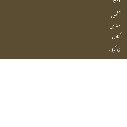
تنظیمیں
مضامین
کتابیں
فوٹو گیلری
ویڈیو
آڈیو