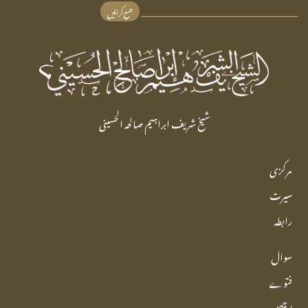
جمع کرائیں
شیخ شریف ابراہیم صالحہ الحسینی
مرکزی
سیرت
رابطہ
سوال
فتوے
پوچھیں