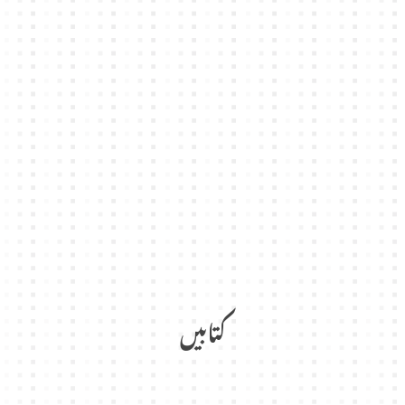
کتابیں