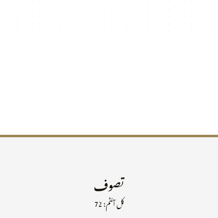
تصوف
کل آئٹم: 72