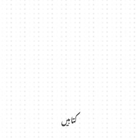
کتابیں