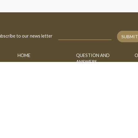
bscribe to our news letter
SUBMIT
HOME
QUESTION AND
O
ANSWERS
BIOGRAPHY
A
FATAWA
CONTACT
B
ASK
h