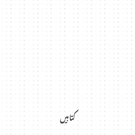
کتابیں