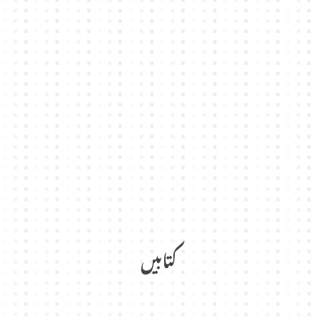
کتابیں