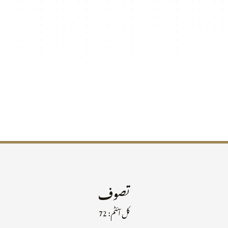
تصوف
کل آئٹم: 72