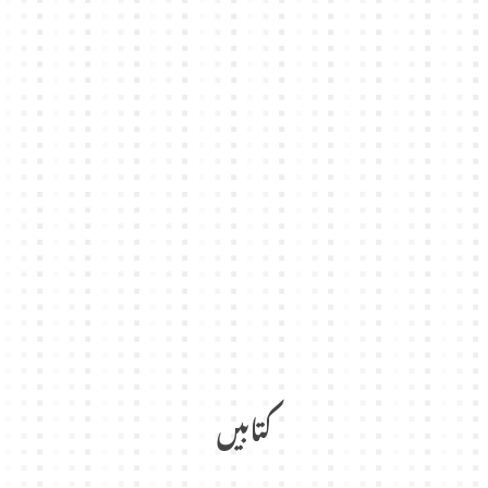
کتابیں