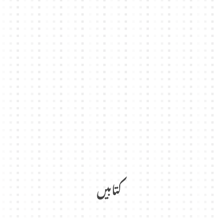
کتابیں