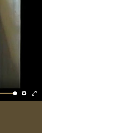
Settings
Enter
fullscreen