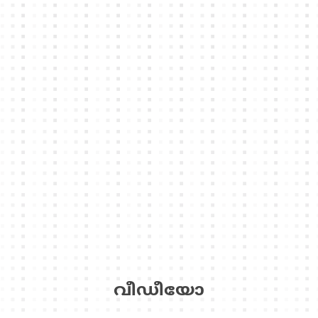
വീഡീയോ