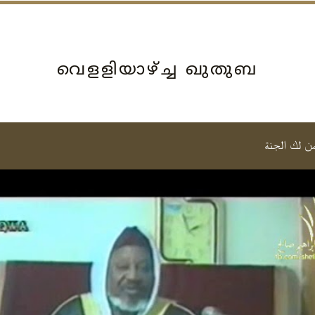
വെളളിയാഴ്‌ച്ച ഖുതുബ
من لك الجنة