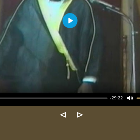
Play
-29:22
Mute
⊲
⊳