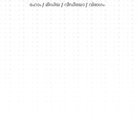
ഹോം
മീഡിയ
വീഡീയോ
വിഭാഗം