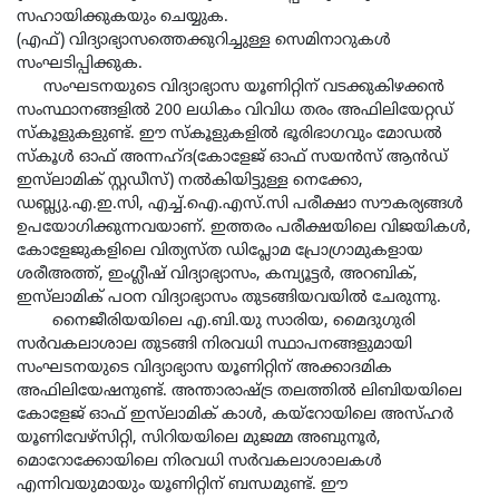
സഹായിക്കുകയും ചെയ്യുക.
(എഫ്) വിദ്യാഭ്യാസത്തെക്കുറിച്ചുള്ള സെമിനാറുകള്‍
സംഘടിപ്പിക്കുക.
സംഘടനയുടെ വിദ്യാഭ്യാസ യൂണിറ്റിന് വടക്കുകിഴക്കന്‍
സംസ്ഥാനങ്ങളില്‍ 200 ലധികം വിവിധ തരം അഫിലിയേറ്റഡ്
സ്‌കൂളുകളുണ്ട്. ഈ സ്‌കൂളുകളില്‍ ഭൂരിഭാഗവും മോഡല്‍
സ്‌കൂള്‍ ഓഫ് അന്നഹ്ദ(കോളേജ് ഓഫ് സയന്‍സ് ആന്‍ഡ്
ഇസ്‌ലാമിക് സ്റ്റഡീസ്) നല്‍കിയിട്ടുള്ള നെക്കോ,
ഡബ്ല്യു.എ.ഇ.സി, എച്ച്.ഐ.എസ്.സി പരീക്ഷാ സൗകര്യങ്ങള്‍
ഉപയോഗിക്കുന്നവയാണ്. ഇത്തരം പരീക്ഷയിലെ വിജയികള്‍,
കോളേജുകളിലെ വിത്യസ്ത ഡിപ്ലോമ പ്രോഗ്രാമുകളായ
ശരീഅത്ത്, ഇംഗ്ലീഷ് വിദ്യാഭ്യാസം, കമ്പ്യൂട്ടര്‍, അറബിക്,
ഇസ്‌ലാമിക് പഠന വിദ്യാഭ്യാസം തുടങ്ങിയവയില്‍ ചേരുന്നു.
നൈജീരിയയിലെ എ.ബി.യു സാരിയ, മൈദുഗുരി
സര്‍വകലാശാല തുടങ്ങി നിരവധി സ്ഥാപനങ്ങളുമായി
സംഘടനയുടെ വിദ്യാഭ്യാസ യൂണിറ്റിന് അക്കാദമിക
അഫിലിയേഷനുണ്ട്. അന്താരാഷ്ട്ര തലത്തില്‍ ലിബിയയിലെ
കോളേജ് ഓഫ് ഇസ്‌ലാമിക് കാള്‍, കയ്‌റോയിലെ അസ്ഹര്‍
യൂണിവേഴ്‌സിറ്റി, സിറിയയിലെ മുജമ്മ അബുനൂര്‍,
മൊറോക്കോയിലെ നിരവധി സര്‍വകലാശാലകള്‍
എന്നിവയുമായും യൂണിറ്റിന് ബന്ധമുണ്ട്. ഈ