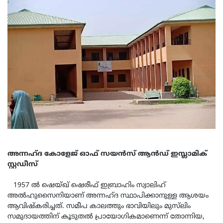
അന്നഹ്ദ കോളേജ് ഓഫ് സയൻസ് ആൻഡ് ഇസ്ലാമിക്
സ്റ്റഡീസ്
1957 ൽ ഷെയ്ഖ് ഷെരീഫ് ഇബ്രാഹിം സ്വാലിഹ്
അൽഹുസൈനിയാണ് അന്നഹ്ദ സ്ഥാപിക്കാനുള്ള ആശയം
ആവിഷ്കരിച്ചത്. സമീപ കാലത്തും ഭാവിയിലും മുസ്‌ലിം
സമുദായത്തിന് കൂടുതൽ പ്രായോഗികമാണെന്ന് തോന്നിയ,