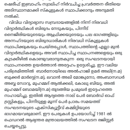
ഷെരീഫ് ഇബ്രാഹിം സ്വാലിഹ് നിര്‍വചിച്ച പ്രവര്‍ത്തന രീതിയെ
അടിസ്ഥാനമാക്കി സ്‌കൂളുകള്‍ സ്ഥാപിക്കാനും അനുമതി
നല്‍കി.
വിവിധ വിദ്യാഭ്യാസ സമ്പ്രദായങ്ങളില്‍ നിന്ന് നിരവധി
വിദ്യാര്‍ത്ഥികള്‍ ബിരുദം നേടുകയും, പിന്നീട്
നൈജീരിയയുടെയും ആഫ്രിക്കയുടെയും പല ഭാഗങ്ങളിലും
അന്നഹ്ദയുടെ ബിരുദധാരികള്‍ നിരവധി സ്‌കൂളുകള്‍
സ്ഥാപിക്കുകയും ചെയ്തപ്പോള്‍, സ്ഥാപത്തിന്റെ എല്ലാ മുൻ
വിദ്യാർത്ഥികളെയും അവർ സ്ഥാപിച്ച സ്ഥാപനങ്ങളെയും ഒരു
കുടക്കീഴിൽ കൊണ്ടുവരാനുതകുന്ന ഒരു സംഘടനയായി
സ്ഥാപനത്തെ ഉയർത്താൻ അദ്ദേഹം ഉദ്ദേശിച്ചു. ഈ വലിയ
പരിശ്രമിത്തിൽ ബാര്‍നോയിലെ അല്‍ഹാജി ഉമര്‍ അലി(ന.മ)
ബുക്കര്‍ മാര്‍ട്ടെ(ന.മ), ലവാന്‍ അലി മോങ്കുനോ, അംബാസഡര്‍
അബ്ബ സോറു, മുഹമ്മദ് ആല്‍ക്കലി, കോലു ബിയു, അല്‍
മുഹമ്മദ് ബോമയി(ന.മ) തുടങ്ങിയ പ്രമുഖർ ഇദ്ദേഹത്തെ
സഹായിച്ചു. ഇതിൽ ആദ്യത്തെ നാല് പേർ ബോര്‍ഡ് ഓഫ്
ട്രസ്റ്റികളും, പിന്നീടുള്ള മൂന്ന് പേർ പ്രാരം സമയത്ത്
സംഘടനയുടെ എക്‌സിക്യൂട്ടീവ് കമ്മിറ്റിയുടെ
ഭാഗമായവരുമാണ്. ഈ പേരുകള്‍ ഉപയോഗിച്ച് 1981 ല്‍
ഫെഡറല്‍ ആഭ്യന്തര മന്ത്രാലയത്തില്‍ സംഘടന രജിസ്റ്റര്‍
ചെയ്യപ്പെട്ടു.