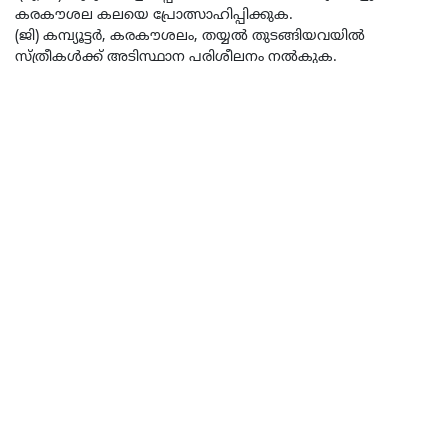
കരകൗശല കലയെ പ്രോത്സാഹിപ്പിക്കുക.
(ജി) കമ്പ്യൂട്ടര്‍, കരകൗശലം, തയ്യല്‍ തുടങ്ങിയവയിൽ
സ്ത്രീകള്‍ക്ക് അടിസ്ഥാന പരിശീലനം നല്‍കുക.
(എച്ച്) സ്ത്രീകളുടെയും കുട്ടികളുടെയും ആരോഗ്യം
സംബന്ധിച്ച വര്‍ക്ക് ഷോപ്പുകള്‍, സെമിനാറുകള്‍,
സമ്മേളനങ്ങള്‍ എന്നിവയില്‍ പങ്കെടുക്കുക.
(ഐ) പ്രകൃതി ദുരന്തങ്ങളില്‍ പെടുന്ന സ്ത്രീകള്‍ക്ക് സഹായം
എത്തിക്കുക.
(ജെ) ആശുപത്രികളിലുള്ള സ്ത്രീകളെയും കുട്ടികളെയും
സന്ദർശിച്ച്, അത്യാവശ്യമായവരുടെ മെഡിക്കല്‍ ബില്ലുകള്‍
തീര്‍പ്പാക്കി കൊടുക്കുക.
5.
എയ്ഡ് / റിലീഫ് ഏജന്‍സി
.
ദുരിതാശ്വാസ ഏജന്‍സിയുടെ പ്രവര്‍ത്തനങ്ങള്‍ ഇവയാണ്;
(എ) അനാഥര്‍ക്കും ദരിദ്രര്‍ക്കും വേണ്ടിയുള്ള ദുരിതാശ്വാസ
സാമഗ്രികള്‍ സ്വീകരിക്കുകയും വിതരണം ചെയ്യുകയും
ചെയ്യുക.
(ബി) പ്രകൃതിദുരന്തത്തിന് ഇരയായവര്‍ക്ക് പ്രഥമശുശ്രൂഷ
സേവനങ്ങള്‍ എത്തിക്കുക.
(സി) വെള്ളപ്പൊക്കം, തീപിടുത്തം പോലുള്ള