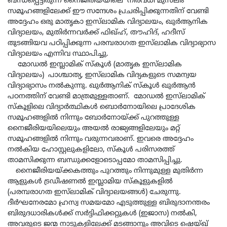
ബന്ധപ്പെട്ടിരുന്ന നൈജീരിയയിലെ നിരവധി മുസ്‌ലിം
സമൂഹങ്ങളിലേക്ക് ഈ സന്ദേശം പ്രചരിപ്പിക്കുന്നതിന് വേണ്ടി
അദ്ദേഹം ഒരു മാതൃകാ ഇസ്‌ലാമിക വിദ്യാലയം, ഖുര്‍ആനിക
വിദ്യാലയം, മുതിര്‍ന്നവര്‍ക്ക് ഫിഖ്ഹ്, തൗഹിദ്, ഹദീസ്
തുടങ്ങിയവ പഠിപ്പിക്കുന്ന പരമ്പരാഗത ഇസ്‌ലാമിക വിദ്യാഭ്യാസ
വിദ്യാലയം എന്നിവ സ്ഥാപിച്ചു.
മോഡൽ ഇസ്ലാമിക് സ്കൂൾ (മാതൃക ഇസ്‌ലാമിക
വിദ്യാലയം) പാശ്ചാത്യ, ഇസ്‌ലാമിക വിദ്യകളുടെ സമന്വയ
വിദ്യാഭ്യാസം നൽകുന്നു. ഖുര്‍ആനിക് സ്‌കൂള്‍ ഖുർആൻ
പഠനത്തിന് വേണ്ടി മാത്രമുള്ളതാണ്. മോഡൽ ഇസ്‌ലാമിക്
സ്‌കൂളിലെ വിദ്യാര്‍ത്ഥികള്‍ ബൊര്‍നോയിലെ പ്രാദേശിക
സമൂഹങ്ങളിൽ നിന്നും ബോര്‍നോയ്ക്ക് പുറത്തുള്ള
നൈജീരിയയിലെയും അയൽ രാജ്യങ്ങളിലേയും മറ്റ്
സമൂഹങ്ങളിൽ നിന്നും വരുന്നവരാണ്. ഇവരെ അദ്ദേഹം
നല്‍കിയ ഹോസ്റ്റലുകളിലോ, സ്കൂൾ പരിസരത്ത്
താമസിക്കുന്ന ബന്ധുക്കളോടൊപ്പമോ താമസിപ്പിച്ചു.
നൈജീരിയയ്ക്കകത്തും പുറത്തും നിന്നുമുള്ള മുതിര്‍ന്ന
ആളുകള്‍ ട്രഡീഷണൽ ഇസ്ലാമിയ സ്കൂളുകളിൽ
(പരമ്പരാഗത ഇസ്‌ലാമിക് വിദ്യാലയങ്ങൾ) ചേരുന്നു.
ദീർഘനേരമോ ഹ്രസ്വ സമയമോ എടുത്തുള്ള ബിരുദാനന്തരം
ബിരുദധാരികള്‍ക്ക് സര്‍ട്ടിഫിക്കറ്റുകള്‍ (ഇജാസ) നല്‍കി,
അവരുടെ ജന്മ നാടുകളിലേക്ക് മടങ്ങാനും അവിടെ ഷെയ്ഖ്