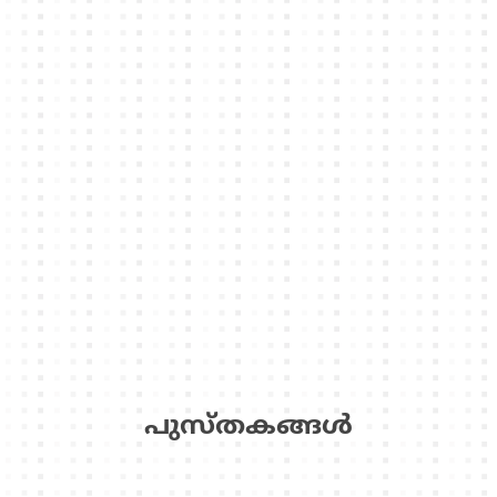
പുസ്‌തകങ്ങള്‍