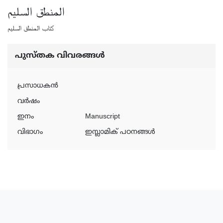
المنطق السليم
كتاب المنطق السليم
പുസ്‌തക വിവരങ്ങള്‍
പ്രസാധകന്‍
വര്‍ഷം
ഇനം
Manuscript
വിഭാഗം
ഇസ്ലാമിക് പഠനങ്ങൾ