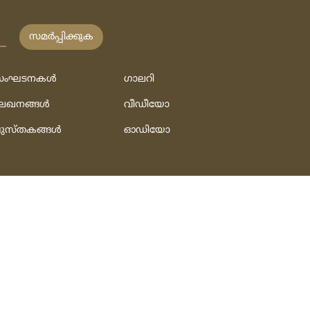
സമര്‍പ്പിക്കുക
ംഘടനകള്‍
ഗാലറി
േഖനങ്ങള്‍
വീഡീയോ
ുസ്‌തകങ്ങള്‍
ഓഡിയോ