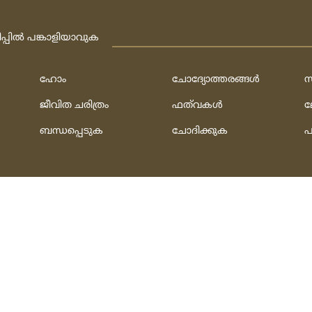
ിപ്പില്‍ പങ്കാളിയാവുക
ഹോം
ചോദ്യോത്തരങ്ങള്‍
സ
ജീവിത ചരിത്രം
ഫത്‌വകള്‍
ല
ബന്ധപ്പെടുക
ചോദിക്കുക
പ
h
ത്‌:
ഫാത്തി അല്‍ ഹുസൈനി & മുഹമ്മദ്‌ ഷഫീഖ്‌
rved