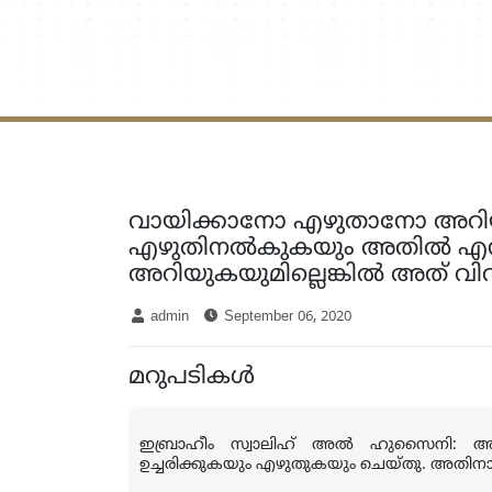
വായിക്കാനോ എഴുതാനോ അറിയാ
എഴുതിനല്‍കുകയും അതില്‍ എന്താ
അറിയുകയുമില്ലെങ്കില്‍ അത
admin
September 06, 2020
മറുപടികള്‍
ഇബ്രാഹീം സ്വാലിഹ് അല്‍ ഹുസൈനി: 
ഉച്ചരിക്കുകയും എഴുതുകയും ചെയ്തു. അതിനാ