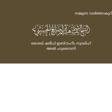
നമ്മുടെ വാര്‍ത്താകുറ
ശൈഖ്‌ ഷരീഫ്‌ ഇബ്‌റാഹീം സ്വാലിഹ്‌
അല്‍ ഹുസൈനി
Powered by: FathiTec
സ്‌പോണ്‍സര്‍ ചെയ്‌ത
© 2026 All rights rese