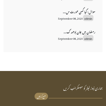
سوال: کیا کسی عورت س...
September 08, 2020
admin
رمضان میں جان بوجھ ک...
September 08, 2020
admin
ہماری نیوز لیٹر کو سبسکرائب کریں
جمع کرائیں