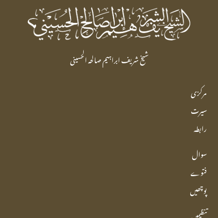
شیخ شریف ابراہیم صالحہ الحسینی
مرکزی
سیرت
رابطہ
سوال
فتوے
پوچھیں
تنظیمیں