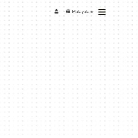
Malayalam