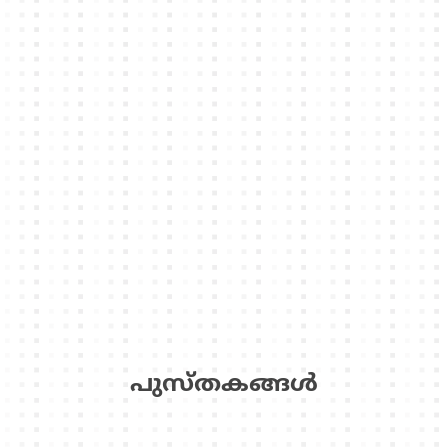
പുസ്‌തകങ്ങള്‍