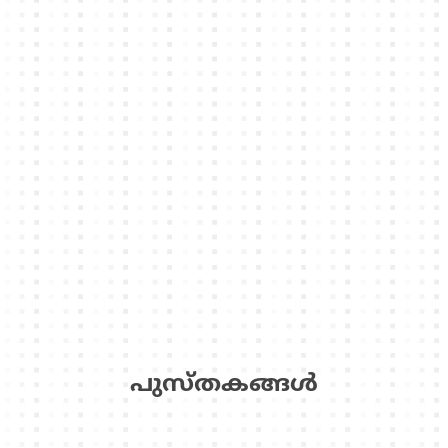
പുസ്‌തകങ്ങള്‍