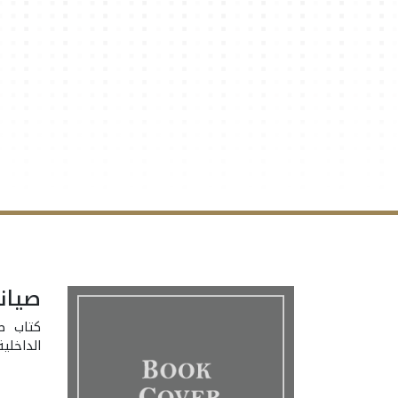
صيانة
كتاب صي
الداخلي