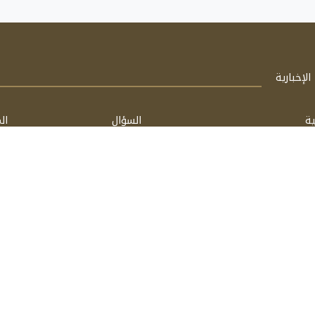
لإخبارية
ية
السؤال
ال
الشخصية
فتاوى
مق
اسأل
كت
مشغل بواسطة: FathiTech
برعاية:
فتحي الحسيني & محمد شفيق