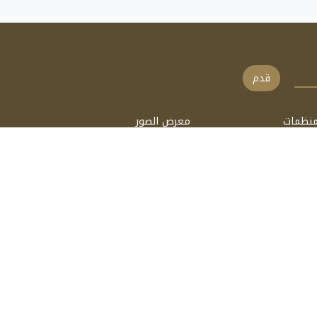
قدم
منظمات
معرض الصور
الات
فيديو
ب
السمعي