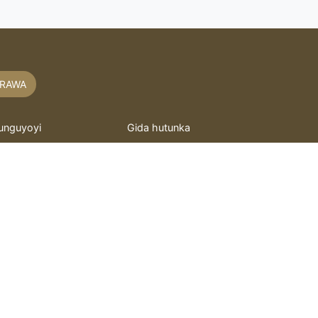
RAWA
unguyoyi
Gida hutunka
akaitacchunn
hoto mai motsi
asidu
Murray
itattafai