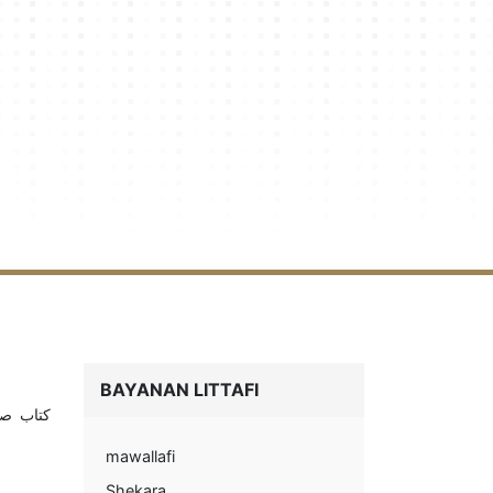
BAYANAN LITTAFI
كتاب صيا
mawallafi
Shekara