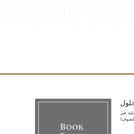
حلول
خلية في
التصوف