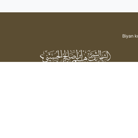
Biyan k
Sheikh Sharif Ibrahim Saleh Al-
Hussaini
bada hidima daga mai