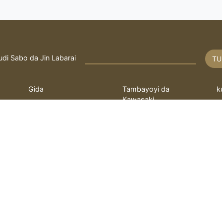
udi Sabo da Jin Labarai
TU
Gida
Tambayoyi da
k
Kawasaki
Rayuwa
T
Fatwa
q
bayanin hulda
kayi Tambaya
L
 ilimin kimiya Fathi