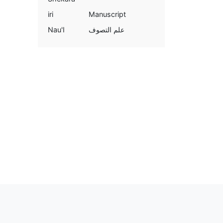
iri
Manuscript
Nau'I
علم التصوف