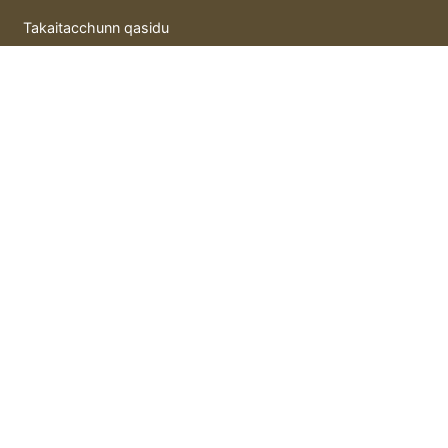
Takaitacchunn qasidu
Litattafai
Gida hutunka
hoto mai motsi
Murray