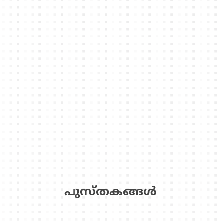
പുസ്‌തകങ്ങള്‍