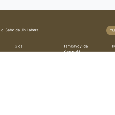
udi Sabo da Jin Labarai
TU
Gida
Tambayoyi da
k
Kawasaki
Rayuwa
T
Fatwa
q
bayanin hulda
kayi Tambaya
L
 ilimin kimiya Fathi