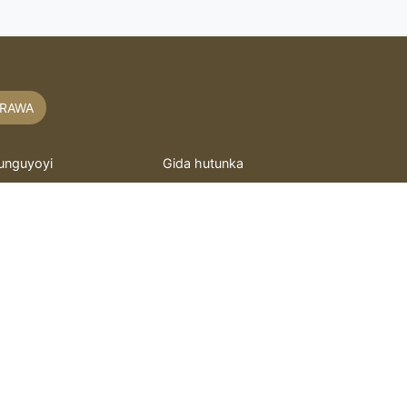
RAWA
unguyoyi
Gida hutunka
akaitacchunn
hoto mai motsi
asidu
Murray
itattafai