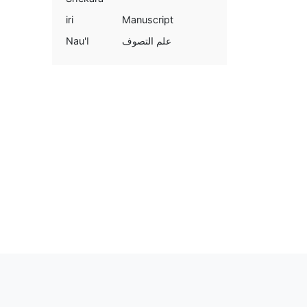
iri
Manuscript
Nau'I
علم التصوف