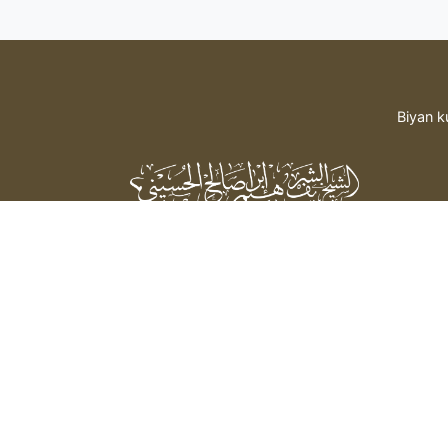
Biyan k
Sheikh Sharif Ibrahim Saleh Al-
Hussaini
bada hidima daga mai