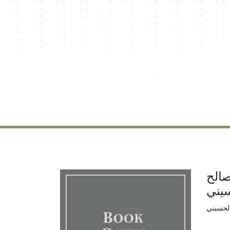
صالح
يني
الحسيني