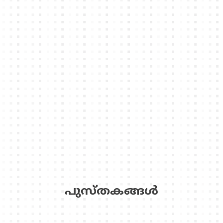
പുസ്‌തകങ്ങള്‍