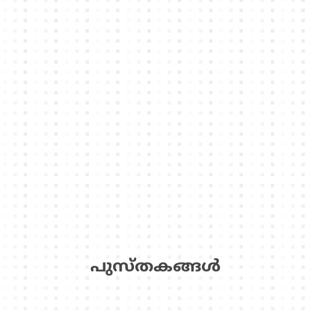
പുസ്‌തകങ്ങള്‍