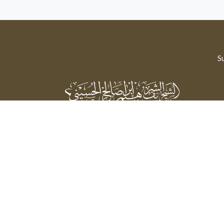
Su
Sheikh Sharif Ibrahim Saleh Al-Hussaini
Powered by: FathiTec