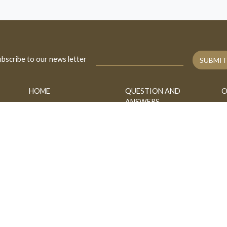
bscribe to our news letter
SUBMIT
HOME
QUESTION AND
O
ANSWERS
BIOGRAPHY
A
FATAWA
CONTACT
B
ASK
h