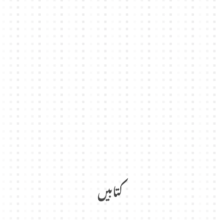
کتابیں