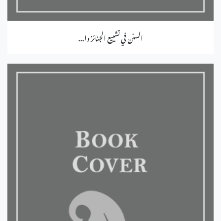
السنن في تشييع الجنائز وا...