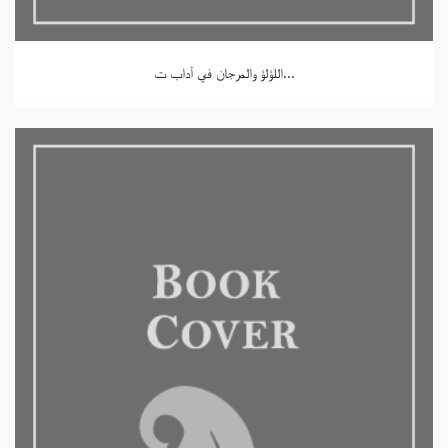
اللؤلؤ والمرجان في آداب ت...