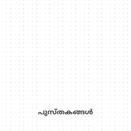
പുസ്‌തകങ്ങള്‍