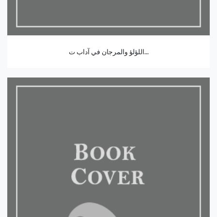
اللؤلؤ والمرجان في آداب ت...