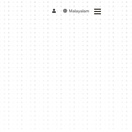
Malayalam