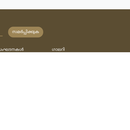
സമര്‍പ്പിക്കുക
ംഘടനകള്‍
ഗാലറി
േഖനങ്ങള്‍
വീഡീയോ
ുസ്‌തകങ്ങള്‍
ഓഡിയോ