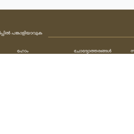
ിപ്പില്‍ പങ്കാളിയാവുക
ഹോം
ചോദ്യോത്തരങ്ങള്‍
സ
ജീവിത ചരിത്രം
ഫത്‌വകള്‍
ല
ബന്ധപ്പെടുക
ചോദിക്കുക
പ
h
ത്‌:
ഫാത്തി അല്‍ ഹുസൈനി & മുഹമ്മദ്‌ ഷഫീഖ്‌