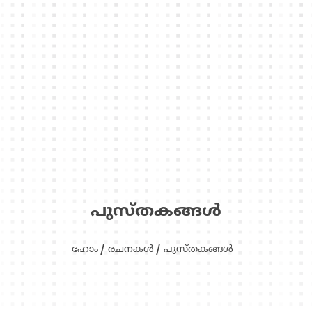
പുസ്‌തകങ്ങള്‍
ഹോം
രചനകള്‍
പുസ്‌തകങ്ങള്‍