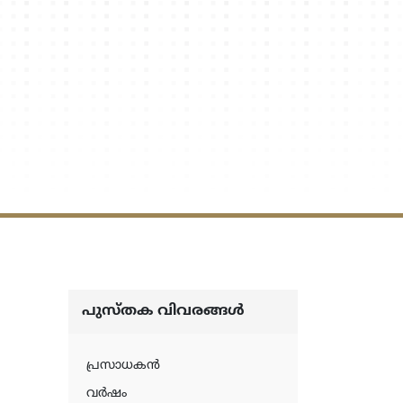
പുസ്‌തക വിവരങ്ങള്‍
പ്രസാധകന്‍
വര്‍ഷം