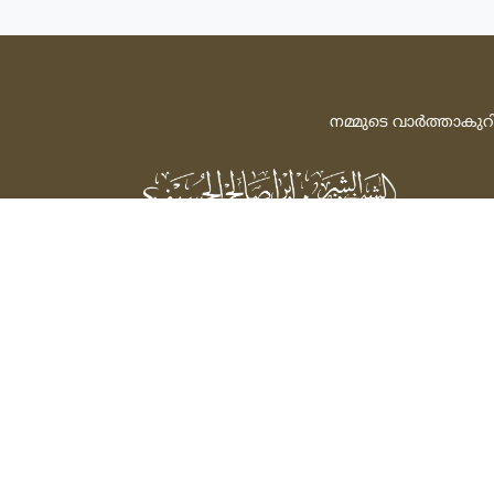
നമ്മുടെ വാര്‍ത്താകുറ
ശൈഖ്‌ ഷരീഫ്‌ ഇബ്‌റാഹീം സ്വാലിഹ്‌
അല്‍ ഹുസൈനി
Powered by: FathiTec
സ്‌പോണ്‍സര്‍ ചെയ്‌ത