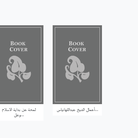
أعمال الشيخ عبداللهانياس...
لمحة عن بداية الاسلام
وعل...