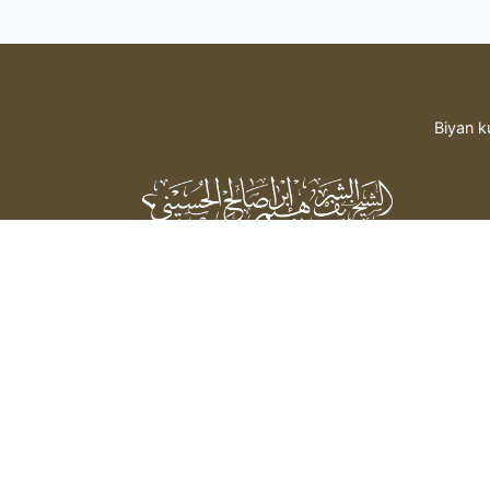
Biyan k
Sheikh Sharif Ibrahim Saleh Al-
Hussaini
bada hidima daga mai