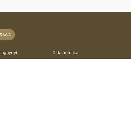
RAWA
unguyoyi
Gida hutunka
akaitacchunn
hoto mai motsi
asidu
Murray
itattafai