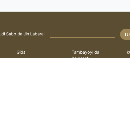
udi Sabo da Jin Labarai
TU
Gida
Tambayoyi da
k
Kawasaki
Rayuwa
T
Fatwa
q
bayanin hulda
kayi Tambaya
L
 ilimin kimiya Fathi