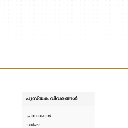
പുസ്‌തക വിവരങ്ങള്‍
പ്രസാധകന്‍
വര്‍ഷം