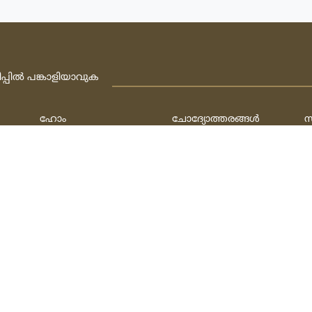
ിപ്പില്‍ പങ്കാളിയാവുക
ഹോം
ചോദ്യോത്തരങ്ങള്‍
സ
ജീവിത ചരിത്രം
ഫത്‌വകള്‍
ല
ബന്ധപ്പെടുക
ചോദിക്കുക
പ
h
ത്‌:
ഫാത്തി അല്‍ ഹുസൈനി & മുഹമ്മദ്‌ ഷഫീഖ്‌