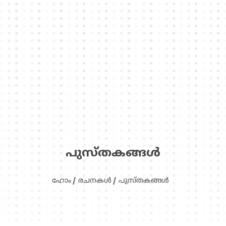
പുസ്‌തകങ്ങള്‍
ഹോം
രചനകള്‍
പുസ്‌തകങ്ങള്‍