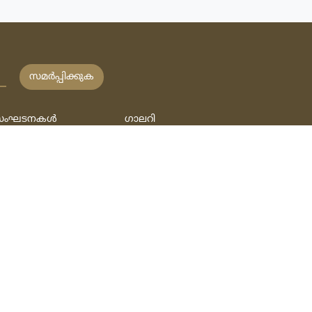
സമര്‍പ്പിക്കുക
ംഘടനകള്‍
ഗാലറി
േഖനങ്ങള്‍
വീഡീയോ
ുസ്‌തകങ്ങള്‍
ഓഡിയോ