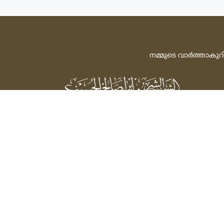
നമ്മുടെ വാര്‍ത്താകുറ
ശൈഖ്‌ ഷരീഫ്‌ ഇബ്‌റാഹീം സ്വാലിഹ്‌
അല്‍ ഹുസൈനി
Powered by: FathiTec
സ്‌പോണ്‍സര്‍ ചെയ്‌ത