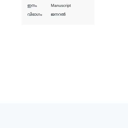
ഇനം
Manuscript
വിഭാഗം
ജനറൽ