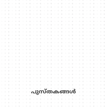
പുസ്‌തകങ്ങള്‍