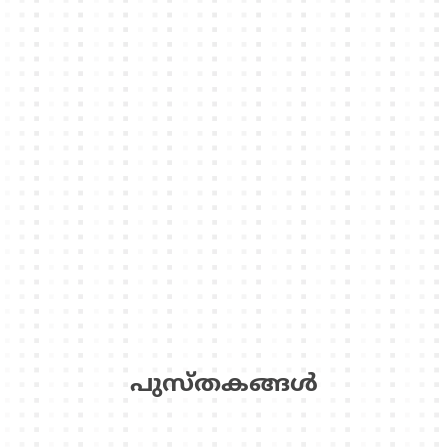
പുസ്‌തകങ്ങള്‍