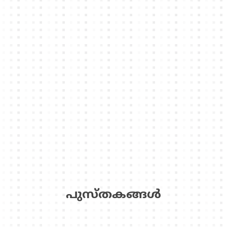
പുസ്‌തകങ്ങള്‍